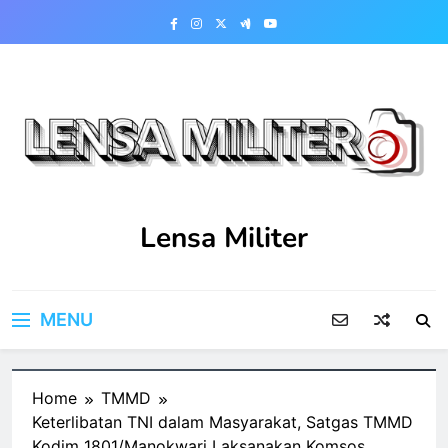
Skip
to
content
Lensa Militer
MENU
Home
TMMD
Keterlibatan TNI dalam Masyarakat, Satgas TMMD
Kodim 1801/Manokwari Laksanakan Komsos