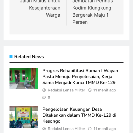
Jalan Mulus untuk
Jembatan Perintis
Kesejahteraan
Kodim Klungkung
Warga
Bergerak Maju 1
Persen
Related News
Progres Rehabilitasi Rumah I Wayan
Pasta Menuju Penyelesaian, Kerja
Sama Menjadi Kunci TMMD Ke-129
Redaksi Lensa Militer
11 menit ago
0
Pengelolaan Keuangan Desa
Ditekankan dalam TMMD Ke-129 di
Kesongo
Redaksi Lensa Militer
11 menit ago