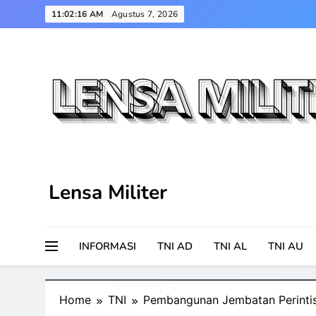
Skip
11:02:17 AM
Agustus 7, 2026
to
content
Lensa Militer
INFORMASI
TNI AD
TNI AL
TNI AU
Home
TNI
Pembangunan Jembatan Perintis