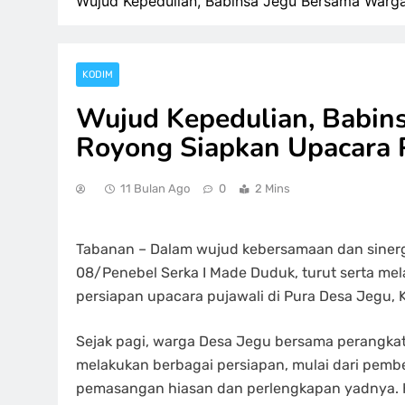
Wujud Kepedulian, Babinsa Jegu Bersama Warg
KODIM
Wujud Kepedulian, Babin
Royong Siapkan Upacara 
11 Bulan Ago
0
2 Mins
Tabanan – Dalam wujud kebersamaan dan sinerg
08/Penebel Serka I Made Duduk, turut serta m
persiapan upacara pujawali di Pura Desa Jegu, 
Sejak pagi, warga Desa Jegu bersama perangkat
melakukan berbagai persiapan, mulai dari pemb
pemasangan hiasan dan perlengkapan yadnya. 