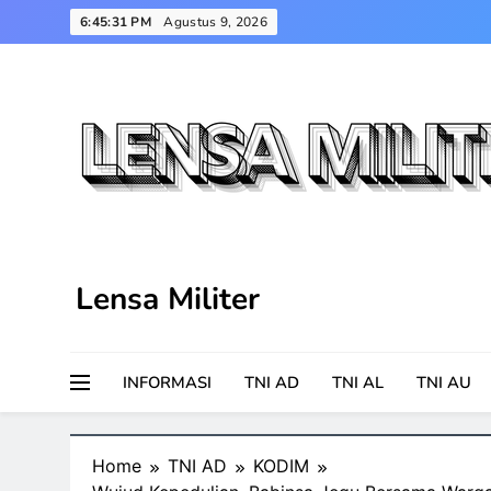
Skip
6:45:32 PM
Agustus 9, 2026
to
content
Lensa Militer
INFORMASI
TNI AD
TNI AL
TNI AU
Home
TNI AD
KODIM