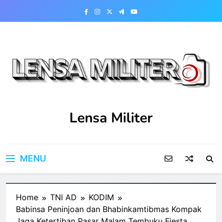
Skip
to
content
Lensa Militer
MENU
Home
TNI AD
KODIM
Babinsa Peninjoan dan Bhabinkamtibmas Kompak
Jaga Ketertiban Pasar Malam Tembuku Fiesta