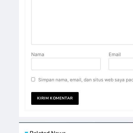
Nama
Email
Simpan nama, email, dan situs web saya pa