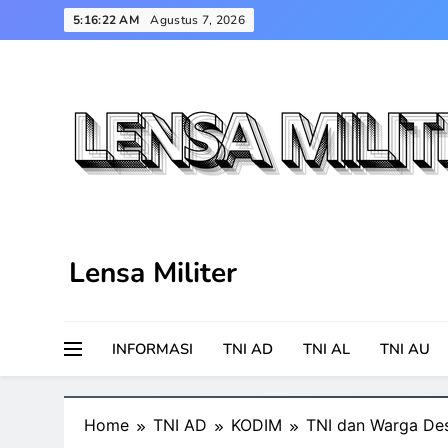
Skip
5:16:23 AM
Agustus 7, 2026
to
content
Lensa Militer
INFORMASI
TNI AD
TNI AL
TNI AU
Home
TNI AD
KODIM
TNI dan Warga De