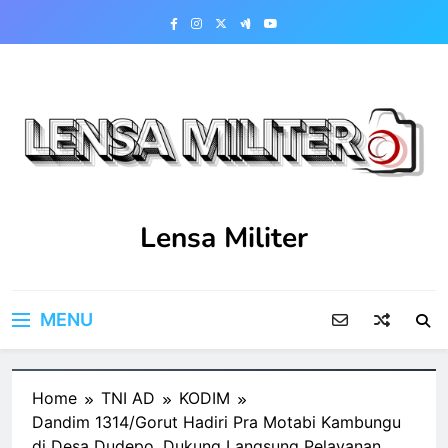
Skip
to
content
Lensa Militer
MENU
Home
TNI AD
KODIM
Dandim 1314/Gorut Hadiri Pra Motabi Kambungu
di Desa Dudepo, Dukung Langsung Pelayanan