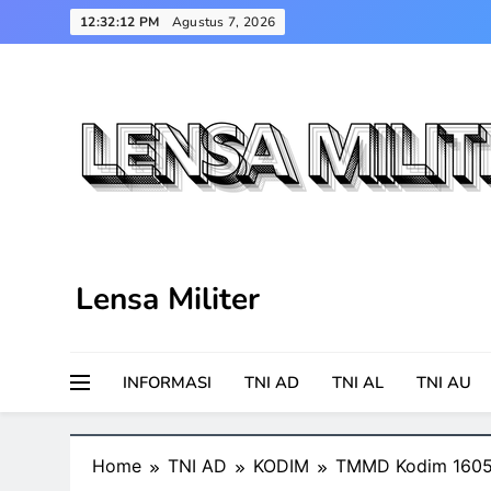
Skip
12:32:13 PM
Agustus 7, 2026
to
content
Lensa Militer
INFORMASI
TNI AD
TNI AL
TNI AU
Home
TNI AD
KODIM
TMMD Kodim 1605/B