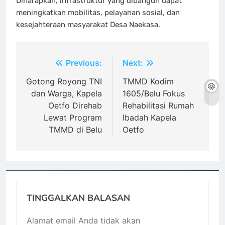
Diharapkan, infrastruktur yang dibangun dapat
meningkatkan mobilitas, pelayanan sosial, dan
kesejahteraan masyarakat Desa Naekasa.
Navigasi
Previous:
Next:
pos
Gotong Royong TNI
TMMD Kodim
dan Warga, Kapela
1605/Belu Fokus
Oetfo Direhab
Rehabilitasi Rumah
Lewat Program
Ibadah Kapela
TMMD di Belu
Oetfo
TINGGALKAN BALASAN
Alamat email Anda tidak akan