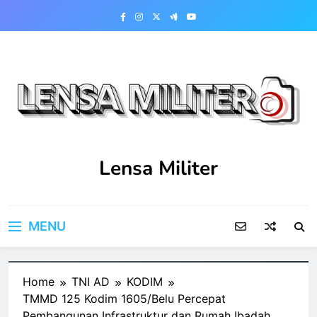
Skip
to
content
Lensa Militer
MENU
Home
TNI AD
KODIM
TMMD 125 Kodim 1605/Belu Percepat
Pembangunan Infrastruktur dan Rumah Ibadah