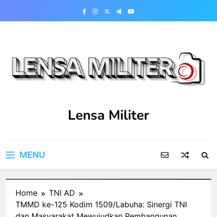
Skip
to
content
Lensa Militer
MENU
Home
TNI AD
TMMD ke-125 Kodim 1509/Labuha: Sinergi TNI
dan Masyarakat Mewujudkan Pembangunan