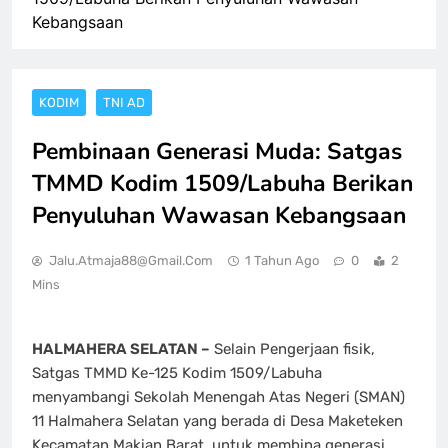
Kebangsaan
KODIM
TNI AD
Pembinaan Generasi Muda: Satgas
TMMD Kodim 1509/Labuha Berikan
Penyuluhan Wawasan Kebangsaan
Jalu.atmaja88@gmail.com
1 Tahun Ago
0
2
Mins
HALMAHERA SELATAN –
Selain Pengerjaan fisik,
Satgas TMMD Ke-125 Kodim 1509/Labuha
menyambangi Sekolah Menengah Atas Negeri (SMAN)
11 Halmahera Selatan yang berada di Desa Maketeken
Kecamatan Makian Barat, untuk membina generasi