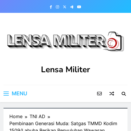
Skip
to
content
Lensa Militer
MENU
Home
TNI AD
Pembinaan Generasi Muda: Satgas TMMD Kodim
1509/Labuha Berikan Penyuluhan Wawasan