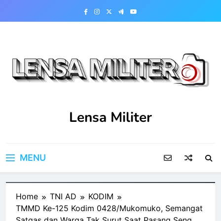
Skip
to
content
Lensa Militer
MENU
Home
TNI AD
KODIM
TMMD Ke-125 Kodim 0428/Mukomuko, Semangat
Satgas dan Warga Tak Surut Saat Pasang Seng