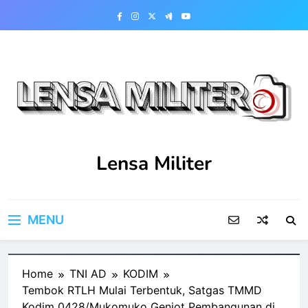
Skip
to
content
Lensa Militer
MENU
Home
TNI AD
KODIM
Tembok RTLH Mulai Terbentuk, Satgas TMMD
Kodim 0428/Mukomuko Genjot Pembangunan di