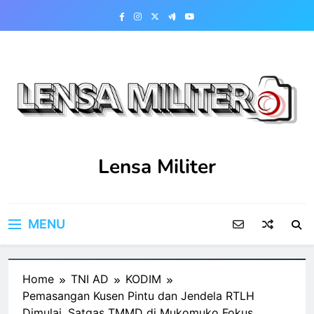
Skip
to
content
Lensa Militer
MENU
Home
TNI AD
KODIM
Pemasangan Kusen Pintu dan Jendela RTLH
Dimulai, Satgas TMMD di Mukomuko Fokus