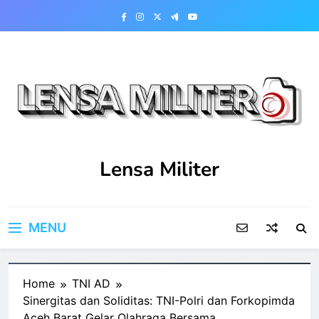
Skip
to
content
Lensa Militer
MENU
Home
TNI AD
Sinergitas dan Soliditas: TNI-Polri dan Forkopimda
Aceh Barat Gelar Olahraga Bersama