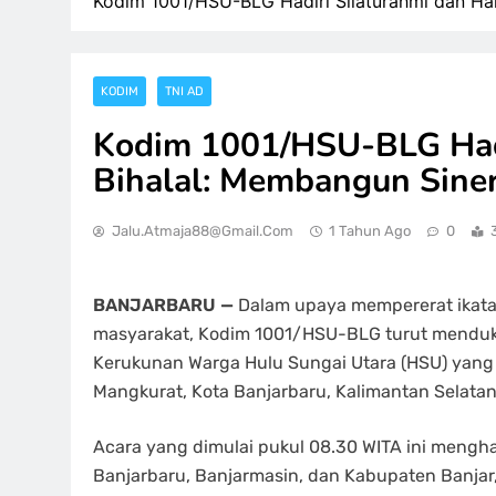
Kodim 1001/HSU-BLG Hadiri Silaturahmi dan Hal
KODIM
TNI AD
Kodim 1001/HSU-BLG Hadi
Bihalal: Membangun Sine
Jalu.atmaja88@gmail.com
1 Tahun Ago
0
BANJARBARU —
Dalam upaya mempererat ikata
masyarakat, Kodim 1001/HSU-BLG turut menduku
Kerukunan Warga Hulu Sungai Utara (HSU) yan
Mangkurat, Kota Banjarbaru, Kalimantan Selatan
Acara yang dimulai pukul 08.30 WITA ini mengha
Banjarbaru, Banjarmasin, dan Kabupaten Banjar,