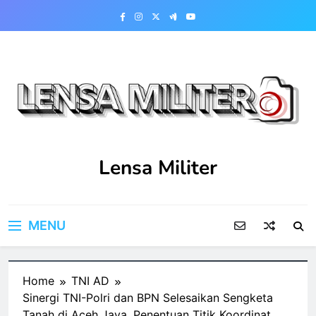
Skip
to
content
Lensa Militer
MENU
Home
TNI AD
Sinergi TNI-Polri dan BPN Selesaikan Sengketa
Tanah di Aceh Jaya, Penentuan Titik Koordinat