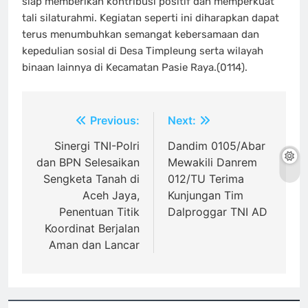
siap memberikan kontribusi positif dan memperkuat
tali silaturahmi. Kegiatan seperti ini diharapkan dapat
terus menumbuhkan semangat kebersamaan dan
kepedulian sosial di Desa Timpleung serta wilayah
binaan lainnya di Kecamatan Pasie Raya.(0114).
Navigasi
Previous:
Next:
pos
Sinergi TNI-Polri
Dandim 0105/Abar
dan BPN Selesaikan
Mewakili Danrem
Sengketa Tanah di
012/TU Terima
Aceh Jaya,
Kunjungan Tim
Penentuan Titik
Dalproggar TNI AD
Koordinat Berjalan
Aman dan Lancar