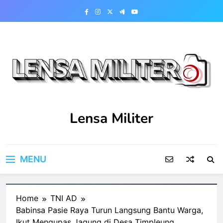
Skip
to
content
Lensa Militer
MENU
Home
TNI AD
Babinsa Pasie Raya Turun Langsung Bantu Warga,
Ikut Mengupas Jagung di Desa Timpleung