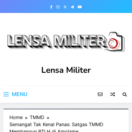
Skip
to
content
Lensa Militer
MENU
Home
TMMD
Semangat Tak Kenal Panas: Satgas TMMD
Membangun RTLH di Amolame