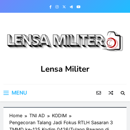
Skip
to
content
Lensa Militer
MENU
Home
TNI AD
KODIM
Pengecoran Talang Jadi Fokus RTLH Sasaran 3
TMMD ke-125 Kodim 0426/Tulang Bawang di