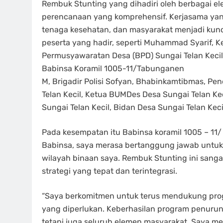
Rembuk Stunting yang dihadiri oleh berbagai e
perencanaan yang komprehensif. Kerjasama yang
tenaga kesehatan, dan masyarakat menjadi kunc
peserta yang hadir, seperti Muhammad Syarif, K
Permusyawaratan Desa (BPD) Sungai Telan Kecil,
Babinsa Koramil 1005-11/Tabunganen
M, Brigadir Polisi Sofyan, Bhabinkamtibmas, Pe
Telan Kecil, Ketua BUMDes Desa Sungai Telan K
Sungai Telan Kecil, Bidan Desa Sungai Telan Keci
Pada kesempatan itu Babinsa koramil 1005 – 1
Babinsa, saya merasa bertanggung jawab untuk 
wilayah binaan saya. Rembuk Stunting ini sang
strategi yang tepat dan terintegrasi.
“Saya berkomitmen untuk terus mendukung pro
yang diperlukan. Keberhasilan program penuru
tetapi juga seluruh elemen masyarakat. Saya me