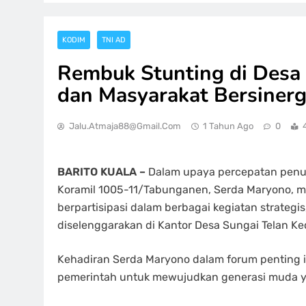
KODIM
TNI AD
Rembuk Stunting di Desa 
dan Masyarakat Bersinerg
Jalu.atmaja88@gmail.com
1 Tahun Ago
0
BARITO KUALA –
Dalam upaya percepatan penur
Koramil 1005-11/Tabunganen, Serda Maryono, me
berpartisipasi dalam berbagai kegiatan strateg
diselenggarakan di Kantor Desa Sungai Telan Ke
Kehadiran Serda Maryono dalam forum penting i
pemerintah untuk mewujudkan generasi muda ya