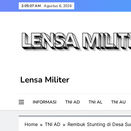
Skip
2:05:08 AM
Agustus 6, 2026
to
content
Lensa Militer
INFORMASI
TNI AD
TNI AL
TNI AU
Home
TNI AD
Rembuk Stunting di Desa Sun