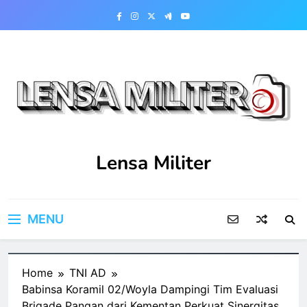
Skip
to
content
Lensa Militer
MENU
Home
TNI AD
Babinsa Koramil 02/Woyla Dampingi Tim Evaluasi
Brigade Pangan dari Kementan Perkuat Sinergitas