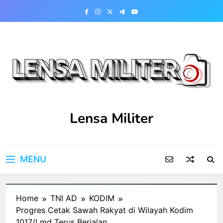
Skip
to
content
Lensa Militer
MENU
Home
TNI AD
KODIM
Progres Cetak Sawah Rakyat di Wilayah Kodim
1017/Lmd Terus Berjalan