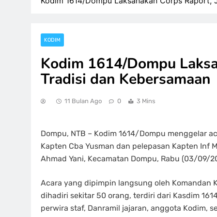
Kodim 1614/Dompu Laksanakan Corps Raport, J
KODIM
Kodim 1614/Dompu Laksan
Tradisi dan Kebersamaan
11 Bulan Ago
0
3 Mins
Dompu, NTB – Kodim 1614/Dompu menggelar aca
Kapten Cba Yusman dan pelepasan Kapten Inf M
Ahmad Yani, Kecamatan Dompu, Rabu (03/09/20
Acara yang dipimpin langsung oleh Komandan Ko
dihadiri sekitar 50 orang, terdiri dari Kasdim 1
perwira staf, Danramil jajaran, anggota Kodim,