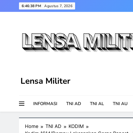
Skip
6:46:39 PM
Agustus 7, 2026
to
content
Lensa Militer
INFORMASI
TNI AD
TNI AL
TNI AU
Home
TNI AD
KODIM