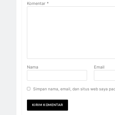
Komentar
*
Nama
Email
Simpan nama, email, dan situs web saya pa