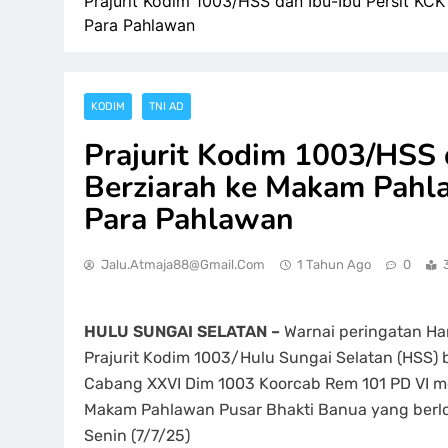
Prajurit Kodim 1003/HSS dan Ibu-Ibu Persit K
Para Pahlawan
KODIM
TNI AD
Prajurit Kodim 1003/HSS 
Berziarah ke Makam Pahl
Para Pahlawan
Jalu.atmaja88@gmail.com
1 Tahun Ago
0
HULU SUNGAI SELATAN –
Warnai peringatan Ha
Prajurit Kodim 1003/Hulu Sungai Selatan (HSS) b
Cabang XXVI Dim 1003 Koorcab Rem 101 PD VI m
Makam Pahlawan Pusar Bhakti Banua yang berl
Senin (7/7/25)