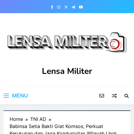
Skip
to
content
Lensa Militer
MENU
Home
TNI AD
Babinsa Setia Bakti Giat Komsos, Perkuat
Kerukunan dan Jaga Kondusivitas Wilayah Lhok