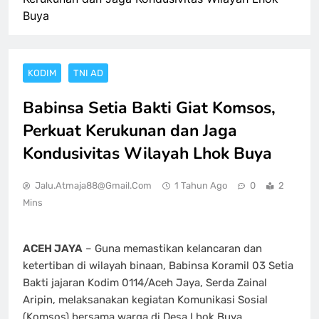
Buya
KODIM
TNI AD
Babinsa Setia Bakti Giat Komsos,
Perkuat Kerukunan dan Jaga
Kondusivitas Wilayah Lhok Buya
Jalu.atmaja88@gmail.com
1 Tahun Ago
0
2
Mins
ACEH JAYA
– Guna memastikan kelancaran dan
ketertiban di wilayah binaan, Babinsa Koramil 03 Setia
Bakti jajaran Kodim 0114/Aceh Jaya, Serda Zainal
Aripin, melaksanakan kegiatan Komunikasi Sosial
(Komsos) bersama warga di Desa Lhok Buya,