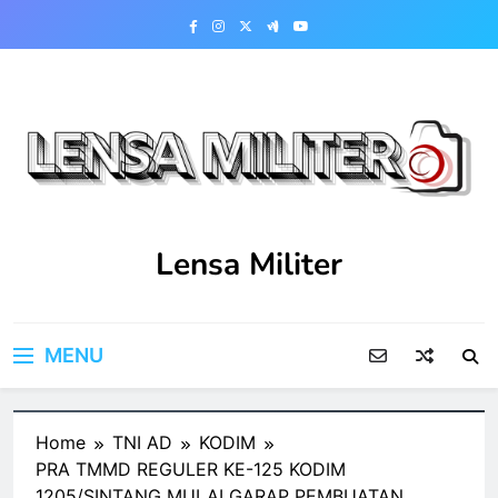
Skip
to
content
Lensa Militer
MENU
Home
TNI AD
KODIM
PRA TMMD REGULER KE-125 KODIM
1205/SINTANG MULAI GARAP PEMBUATAN