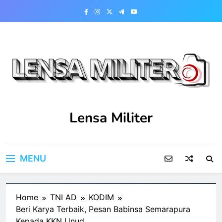
Skip
to
content
Lensa Militer
MENU
Home
TNI AD
KODIM
Beri Karya Terbaik, Pesan Babinsa Semarapura
Kepada KKN Unud