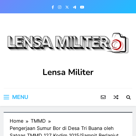
Skip
to
content
Lensa Militer
MENU
Home
TMMD
Pengerjaan Sumur Bor di Desa Tri Buana oleh
Satgas TMMD 127 Kodim 1015/Sampit Berlanjut