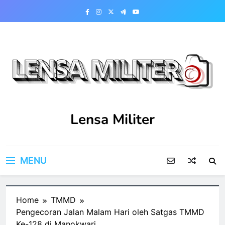
Skip
to
content
Lensa Militer
MENU
Home
TMMD
Pengecoran Jalan Malam Hari oleh Satgas TMMD
Ke-128 di Manokwari