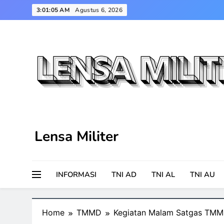
Skip
3:01:05 AM
Agustus 6, 2026
to
content
Lensa Militer
INFORMASI
TNI AD
TNI AL
TNI AU
Home
TMMD
Kegiatan Malam Satgas TMMD