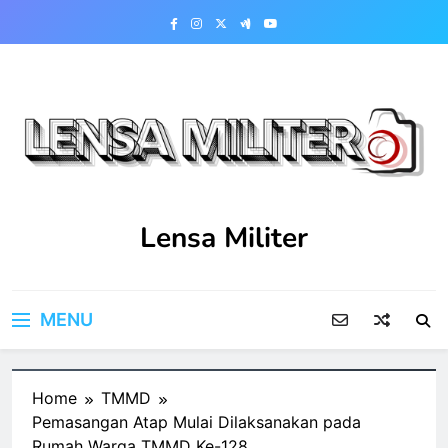
Skip
to
content
Lensa Militer
MENU
Home
TMMD
Pemasangan Atap Mulai Dilaksanakan pada
Rumah Warga TMMD Ke-128