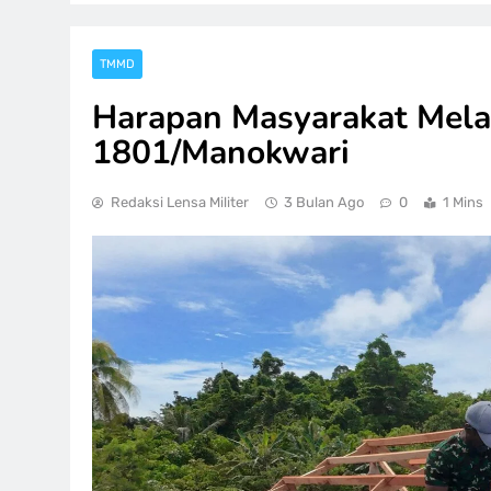
TMMD
Harapan Masyarakat Mel
1801/Manokwari
Redaksi Lensa Militer
3 Bulan Ago
0
1 Mins