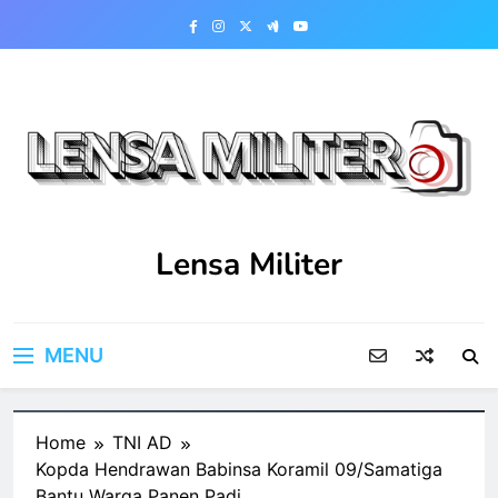
Skip
to
content
Lensa Militer
MENU
Home
TNI AD
Kopda Hendrawan Babinsa Koramil 09/Samatiga
Bantu Warga Panen Padi