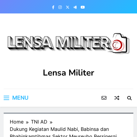
Skip
to
content
Lensa Militer
MENU
Home
TNI AD
Dukung Kegiatan Maulid Nabi, Babinsa dan
Bhabinkamtibmas Sektor Meureubo Bersinergi