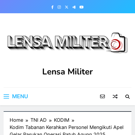
Skip
to
content
Lensa Militer
MENU
Home
TNI AD
KODIM
Kodim Tabanan Kerahkan Personel Mengikuti Apel
Gelar Pasukan Operasi Patuh Agung 2025