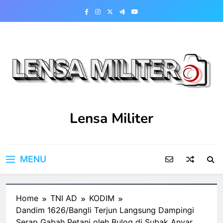
Skip
to
content
Lensa Militer
MENU
Home
TNI AD
KODIM
Dandim 1626/Bangli Terjun Langsung Dampingi
Serap Gabah Petani oleh Bulog di Subak Anyar,