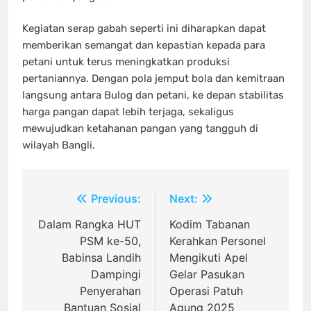
Kegiatan serap gabah seperti ini diharapkan dapat
memberikan semangat dan kepastian kepada para
petani untuk terus meningkatkan produksi
pertaniannya. Dengan pola jemput bola dan kemitraan
langsung antara Bulog dan petani, ke depan stabilitas
harga pangan dapat lebih terjaga, sekaligus
mewujudkan ketahanan pangan yang tangguh di
wilayah Bangli.
Navigasi
Previous:
Next:
pos
Dalam Rangka HUT
Kodim Tabanan
PSM ke-50,
Kerahkan Personel
Babinsa Landih
Mengikuti Apel
Dampingi
Gelar Pasukan
Penyerahan
Operasi Patuh
Bantuan Sosial
Agung 2025