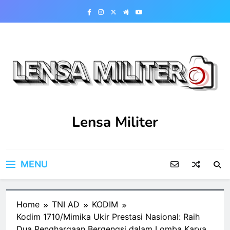
Skip
to
content
Lensa Militer
MENU
Home
TNI AD
KODIM
Kodim 1710/Mimika Ukir Prestasi Nasional: Raih
Dua Penghargaan Bergengsi dalam Lomba Karya