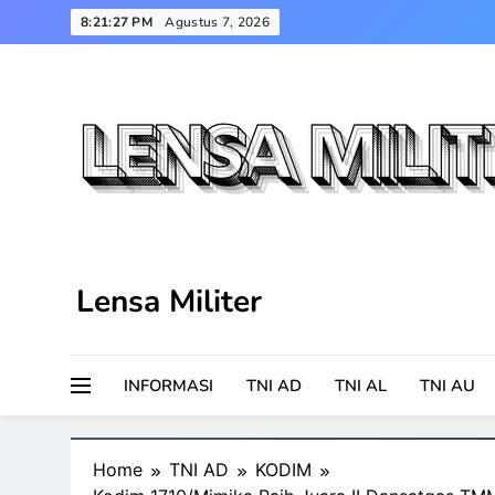
Skip
8:21:28 PM
Agustus 7, 2026
to
content
Lensa Militer
INFORMASI
TNI AD
TNI AL
TNI AU
Home
TNI AD
KODIM