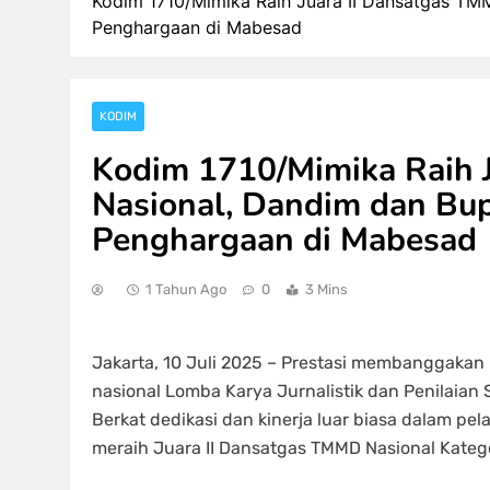
Kodim 1710/Mimika Raih Juara II Dansatgas TM
Penghargaan di Mabesad
KODIM
Kodim 1710/Mimika Raih 
Nasional, Dandim dan Bup
Penghargaan di Mabesad
1 Tahun Ago
0
3 Mins
Jakarta, 10 Juli 2025 – Prestasi membanggakan 
nasional Lomba Karya Jurnalistik dan Penilaia
Berkat dedikasi dan kinerja luar biasa dalam p
meraih Juara II Dansatgas TMMD Nasional Katego