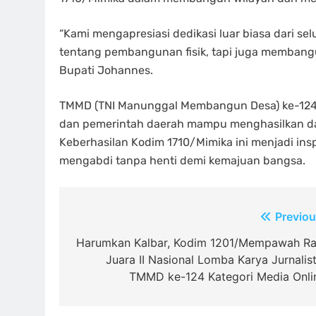
“Kami mengapresiasi dedikasi luar biasa dari s
tentang pembangunan fisik, tapi juga membangu
Bupati Johannes.
TMMD (TNI Manunggal Membangun Desa) ke-124 m
dan pemerintah daerah mampu menghasilkan dam
Keberhasilan Kodim 1710/Mimika ini menjadi insp
mengabdi tanpa henti demi kemajuan bangsa.
Navigasi
Previou
pos
Harumkan Kalbar, Kodim 1201/Mempawah Ra
Juara II Nasional Lomba Karya Jurnalist
TMMD ke-124 Kategori Media Onli