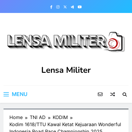
Skip
to
content
Lensa Militer
MENU
Home
TNI AD
KODIM
Kodim 1618/TTU Kawal Ketat Kejuaraan Wonderful
Indonesia Road Race Championship 2025