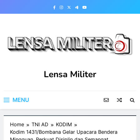
Skip
to
content
Lensa Militer
MENU
Home
TNI AD
KODIM
Kodim 1431/Bombana Gelar Upacara Bendera
Mingguan, Perkuat Disiplin dan Semangat