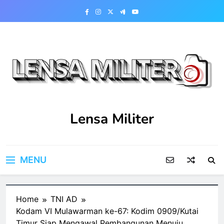
Skip
to
content
Lensa Militer
MENU
Home
TNI AD
Kodam VI Mulawarman ke-67: Kodim 0909/Kutai
Timur Siap Mengawal Pembangunan Menuju