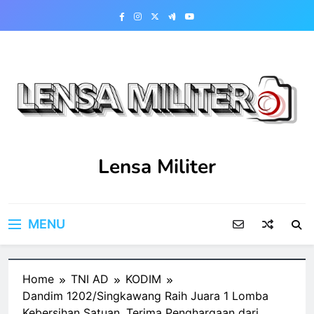
Skip
to
content
Lensa Militer
MENU
Home
TNI AD
KODIM
Dandim 1202/Singkawang Raih Juara 1 Lomba
Kebersihan Satuan, Terima Penghargaan dari