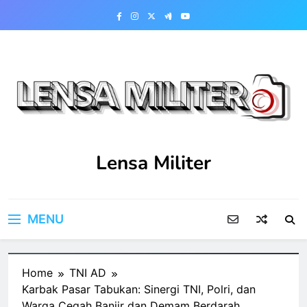
Skip
to
content
Lensa Militer
MENU
Home
TNI AD
Karbak Pasar Tabukan: Sinergi TNI, Polri, dan
Warga Cegah Banjir dan Demam Berdarah