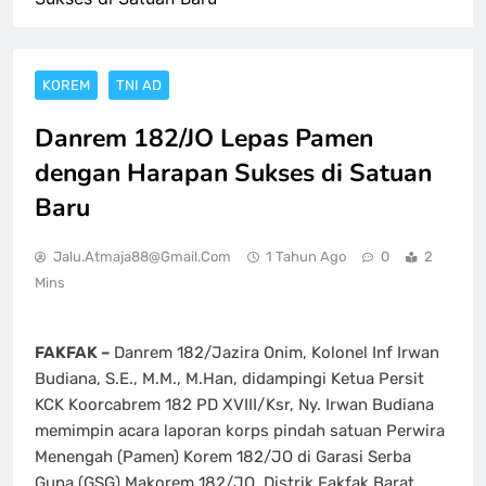
KOREM
TNI AD
Danrem 182/JO Lepas Pamen
dengan Harapan Sukses di Satuan
Baru
Jalu.atmaja88@gmail.com
1 Tahun Ago
0
2
Mins
FAKFAK –
Danrem 182/Jazira Onim, Kolonel Inf Irwan
Budiana, S.E., M.M., M.Han, didampingi Ketua Persit
KCK Koorcabrem 182 PD XVIII/Ksr, Ny. Irwan Budiana
memimpin acara laporan korps pindah satuan Perwira
Menengah (Pamen) Korem 182/JO di Garasi Serba
Guna (GSG) Makorem 182/JO, Distrik Fakfak Barat,