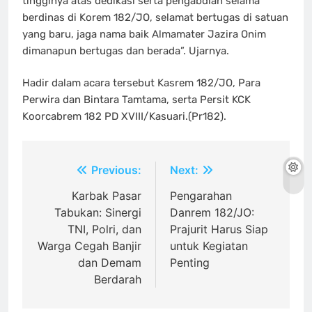
tingginya atas dedikasi serta pengabdian selama
berdinas di Korem 182/JO, selamat bertugas di satuan
yang baru, jaga nama baik Almamater Jazira Onim
dimanapun bertugas dan berada”. Ujarnya.
Hadir dalam acara tersebut Kasrem 182/JO, Para
Perwira dan Bintara Tamtama, serta Persit KCK
Koorcabrem 182 PD XVIII/Kasuari.(Pr182).
Navigasi
Previous:
Next:
pos
Karbak Pasar
Pengarahan
Tabukan: Sinergi
Danrem 182/JO:
TNI, Polri, dan
Prajurit Harus Siap
Warga Cegah Banjir
untuk Kegiatan
dan Demam
Penting
Berdarah