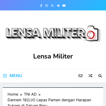
Skip
to
content
Lensa Militer
MENU
Home
TNI AD
Danrem 182/JO Lepas Pamen dengan Harapan
Sukses di Satuan Baru