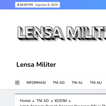
Skip
8:42:03 PM
Agustus 8, 2026
to
content
Lensa Militer
INFORMASI
TNI AD
TNI AL
TNI AU
Home
TNI AD
KODIM