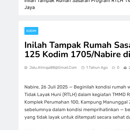
Inilah Tampak Rumah Sasaran Program RTLH T
Jaya
KODIM
Inilah Tampak Rumah Sa
125 Kodim 1705/Nabire d
Jalu.atmaja88@gmail.com
1 Tahun Ago
0
Nabire, 26 Juli 2025 — Beginilah kondisi rumah
Tidak Layak Huni (RTLH) dalam kegiatan TMMD Re
Komplek Perumahan 100, Kampung Manunggal Jay
sebelumnya dalam kondisi memprihatinkan — ber
yang tidak layak untuk ditempati secara sehat 