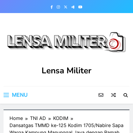
Skip
to
content
Lensa Militer
MENU
Home
TNI AD
KODIM
Dansatgas TMMD ke-125 Kodim 1705/Nabire Sapa
Warga Kampung Manunggal Jaya dengan Ramah