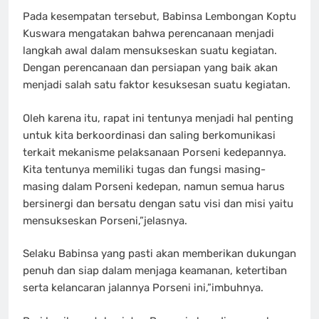
Pada kesempatan tersebut, Babinsa Lembongan Koptu
Kuswara mengatakan bahwa perencanaan menjadi
langkah awal dalam mensukseskan suatu kegiatan.
Dengan perencanaan dan persiapan yang baik akan
menjadi salah satu faktor kesuksesan suatu kegiatan.
Oleh karena itu, rapat ini tentunya menjadi hal penting
untuk kita berkoordinasi dan saling berkomunikasi
terkait mekanisme pelaksanaan Porseni kedepannya.
Kita tentunya memiliki tugas dan fungsi masing-
masing dalam Porseni kedepan, namun semua harus
bersinergi dan bersatu dengan satu visi dan misi yaitu
mensukseskan Porseni,”jelasnya.
Selaku Babinsa yang pasti akan memberikan dukungan
penuh dan siap dalam menjaga keamanan, ketertiban
serta kelancaran jalannya Porseni ini,”imbuhnya.