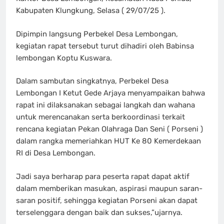
Kabupaten Klungkung, Selasa ( 29/07/25 ).
Dipimpin langsung Perbekel Desa Lembongan,
kegiatan rapat tersebut turut dihadiri oleh Babinsa
lembongan Koptu Kuswara.
Dalam sambutan singkatnya, Perbekel Desa
Lembongan I Ketut Gede Arjaya menyampaikan bahwa
rapat ini dilaksanakan sebagai langkah dan wahana
untuk merencanakan serta berkoordinasi terkait
rencana kegiatan Pekan Olahraga Dan Seni ( Porseni )
dalam rangka memeriahkan HUT Ke 80 Kemerdekaan
RI di Desa Lembongan.
Jadi saya berharap para peserta rapat dapat aktif
dalam memberikan masukan, aspirasi maupun saran-
saran positif, sehingga kegiatan Porseni akan dapat
terselenggara dengan baik dan sukses,”ujarnya.