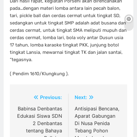
Dari hasil rapat, kegiatan Porseni akan direncanakan
pada…dengan materi lomba antara lain pecah balon,
tari, pickle ball dan cerdas cermat untuk tingkat SD,
sedangkan untuk tingkat SMP adalah adat busana dan
cerdas cermat, untuk tingkat SMA meliputi mupuh dan
cerdas cermat, lomba lari, bola voly antar Dusun usia
17 tahun, lomba karaoke tingkat PKK, junjung botol
tingkat Lansia, mewarnai tingkat TK dan jalan santai,
“tegasnya.
( Pendim 1610/Klungkung ).
Navigasi
Previous:
Next:
pos
Babinsa Denbantas
Antisipasi Bencana,
Edukasi Siswa SDN
Aparat Gabungan
2 Denbantas
Di Nusa Penida
tentang Bahaya
Tebang Pohon