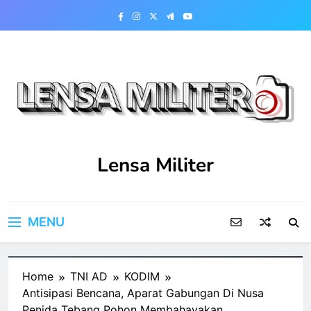
Skip
to
content
Lensa Militer
MENU
Home
TNI AD
KODIM
Antisipasi Bencana, Aparat Gabungan Di Nusa
Penida Tebang Pohon Membahayakan