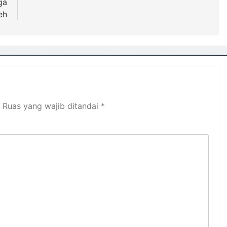
ga
eh
Ruas yang wajib ditandai
*