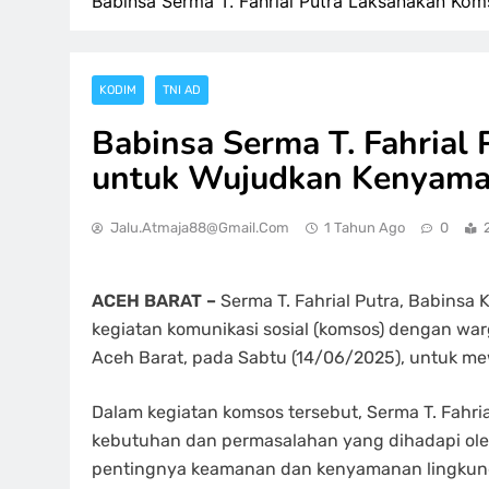
Babinsa Serma T. Fahrial Putra Laksanakan K
KODIM
TNI AD
Babinsa Serma T. Fahrial
untuk Wujudkan Kenyam
Jalu.atmaja88@gmail.com
1 Tahun Ago
0
ACEH BARAT –
Serma T. Fahrial Putra, Babinsa
kegiatan komunikasi sosial (komsos) dengan w
Aceh Barat, pada Sabtu (14/06/2025), untuk 
Dalam kegiatan komsos tersebut, Serma T. Fahr
kebutuhan dan permasalahan yang dihadapi ole
pentingnya keamanan dan kenyamanan lingkun