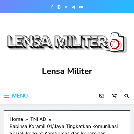
Skip
to
content
Lensa Militer
MENU
Home
TNI AD
Babinsa Koramil 01/Jaya Tingkatkan Komunikasi
Sosial, Perkuat Kamtibmas dan Kebersihan